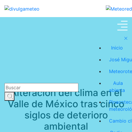
Meteoroteca
Inicio
José Migu
Meteorot
Aula
Alteración del clima en el
abierta
Valle de México tras cinco
Pinacotec
meteoroló
siglos de deterioro
Cambio cl
ambiental