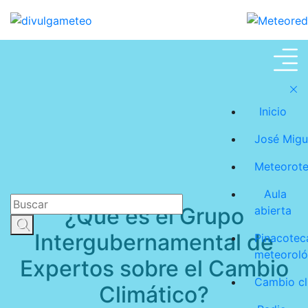
Cambio climático
Inicio
José Migu
Meteorot
Aula
¿Qué es el Grupo
abierta
Intergubernamental de
Pinacotec
meteoroló
Expertos sobre el Cambio
Cambio cl
Climático?